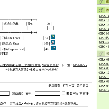
推
热
·
GBA-1
───────┬──────┬-─┐
·
GBA-1
述/特殊技 │其他 │攻 │
·
GBA-
 │ │击 │
·
GBA-
───────┼──────┼-─┤
·
GBC-0
kh │召唤Life Leech │ │83 │
·
GB-<
·
GBC-
od │召唤Life Shear │ │169│
·
GBC-
kh │召唤Psyphon Seal│ │46 │
f│用于回?
相
·
GBA-0
·
GBA-
895-<世界传说 召唤士之血统>攻略(NW旅团原创)
下一篇：
GBA-0258-
·
GBA-05
<特鲁尼克大冒险2>攻略白皮书(本站原创)
·
GBA-1
·
GBA-106
·
GBA-
↑返回顶部
打印本页
关闭窗口↓
·
GBA-0
·
GBA-
（
新注册
） 密码：
匿名评论 [
所有评
250字，需审核后才会公布，请自觉遵守互联网相关政策法规。