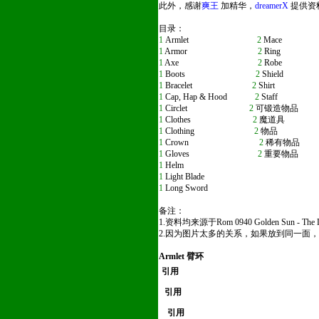
此外，感谢
爽王
加精华，
dreamerX
提供资
目录：
1
Armlet
2
Mace
1
Armor
2
Ring
1
Axe
2
Robe
1
Boots
2
Shield
1
Bracelet
2
Shirt
1
Cap, Hap & Hood
2
Staff
1
Circlet
2
可锻造物品
1
Clothes
2
魔道具
1
Clothing
2
物品
1
Crown
2
稀有物品
1
Gloves
2
重要物品
1
Helm
1
Light Blade
1
Long Sword
备注：
1.资料均来源于Rom 0940 Golden Sun -
2.因为图片太多的关系，如果放到同一面
Armlet 臂环
引用
引用
引用