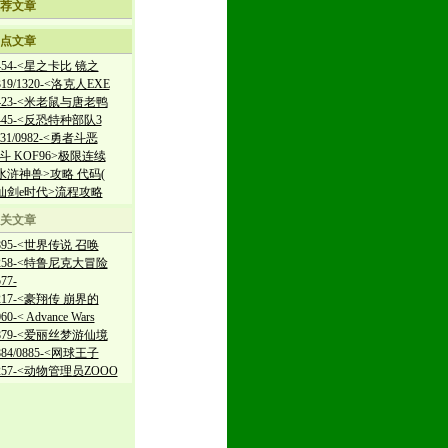
荐文章
点文章
454-<星之卡比 镜之
319/1320-<洛克人EXE
1423-<米老鼠与唐老鸭
1445-<反恐特种部队3
931/0982-<勇者斗恶
热斗 KOF96>极限连续
<水浒神兽>攻略 代码(
<仙剑e时代>流程攻略
关文章
895-<世界传说 召唤
0258-<特鲁尼克大冒险
77-
217-<豪翔传 崩界的
0-< Advance Wars
0879-<爱丽丝梦游仙境
884/0885-<网球王子
1257-<动物管理员ZOOO