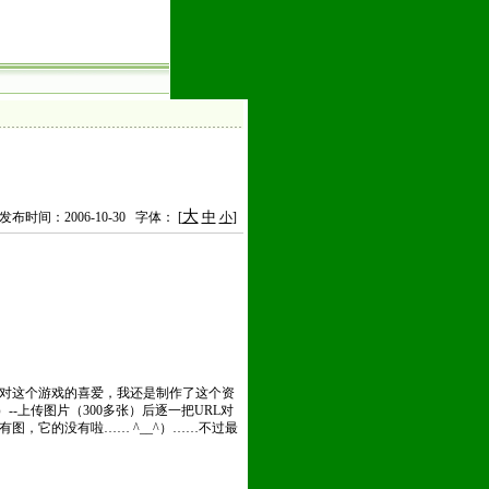
大
中
时间：2006-10-30 字体： [
小
]
对这个游戏的喜爱，我还是制作了这个资
--上传图片（300多张）后逐一把URL对
图，它的没有啦…… ^__^）……不过最