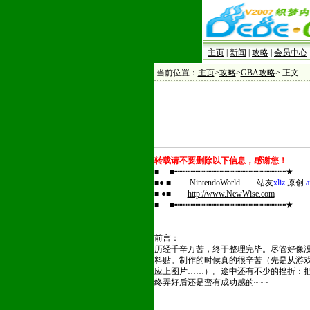
主页
|
新闻
|
攻略
|
会员中心
当前位置：
主页
>
攻略
>
GBA攻略
> 正文
转载请不要删除以下信息，感谢您！
■ ■┅┅┅┅┅┅┅┅┅┅┅┅┅┅┅┅┅┅┅┅┅┅┅★
■● ■ NintendoWorld 站友
xliz
原创
a
■ ●■
http://www.NewWise.com
■ ■┅┅┅┅┅┅┅┅┅┅┅┅┅┅┅┅┅┅┅┅┅┅┅★
前言：
历经千辛万苦，终于整理完毕。尽管好像
料贴。制作的时候真的很辛苦（先是从游戏里用
应上图片……）。途中还有不少的挫折：
终弄好后还是蛮有成功感的~~~