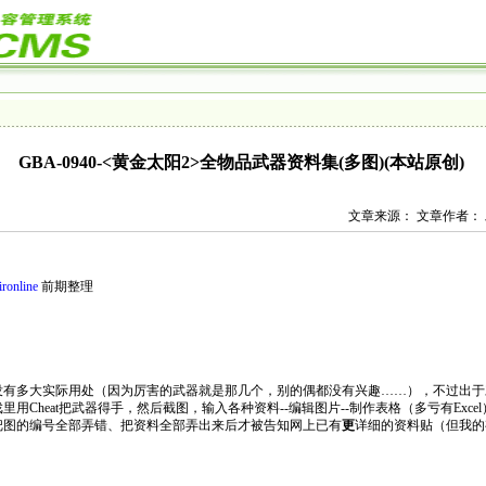
GBA-0940-<黄金太阳2>全物品武器资料集(多图)(本站原创)
文章来源： 文章作者： 发布
ironline
前期整理
没有多大实际用处（因为厉害的武器就是那几个，别的偶都没有兴趣……），不过出于
Cheat把武器得手，然后截图，输入各种资料--编辑图片--制作表格（多亏有Excel）
把图的编号全部弄错、把资料全部弄出来后才被告知网上已有
更
详细的资料贴（但我的有