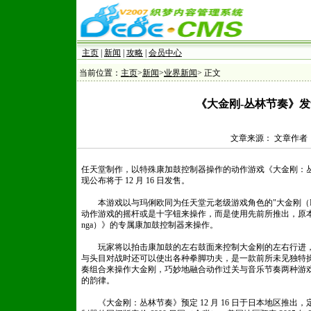
主页
|
新闻
|
攻略
|
会员中心
当前位置：
主页
>
新闻
>
业界新闻
> 正文
《大金刚-丛林节奏》
文章来源： 文章作者： 发
任天堂制作，以特殊康加鼓控制器操作的动作游戏《大金刚：丛林节奏（Do
现公布将于 12 月 16 日发售。
本游戏以与玛俐欧同为任天堂元老级游戏角色的"大金刚（Donk
动作游戏的摇杆或是十字钮来操作，而是使用先前所推出，原本用于
nga）》的专属康加鼓控制器来操作。
玩家将以拍击康加鼓的左右鼓面来控制大金刚的左右行进，
与头目对战时还可以使出各种拳脚功夫，是一款前所未见独特
奏组合来操作大金刚，巧妙地融合动作过关与音乐节奏两种游
的韵律。
《大金刚：丛林节奏》预定 12 月 16 日于日本地区推出，定