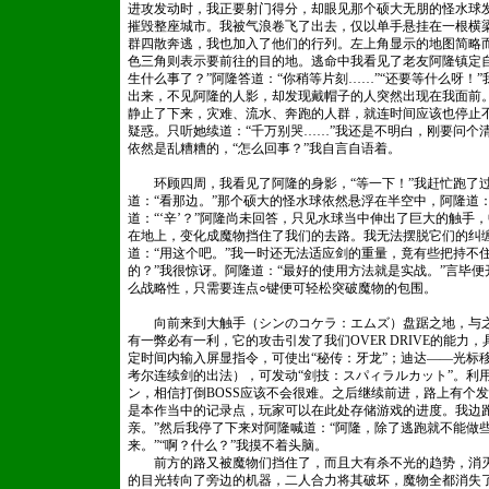
进攻发动时，我正要射门得分，却眼见那个硕大无朋的怪水球
摧毁整座城市。我被气浪卷飞了出去，仅以单手悬挂在一根横
群四散奔逃，我也加入了他们的行列。左上角显示的地图简略
色三角则表示要前往的目的地。逃命中我看见了老友阿隆镇定
生什么事了？”阿隆答道：“你稍等片刻……”“还要等什么呀！
出来，不见阿隆的人影，却发现戴帽子的人突然出现在我面前
静止了下来，灾难、流水、奔跑的人群，就连时间应该也停止不
疑惑。只听她续道：“千万别哭……”我还是不明白，刚要问个
依然是乱糟糟的，“怎么回事？”我自言自语着。
环顾四周，我看见了阿隆的身影，“等一下！”我赶忙跑了过
道：“看那边。”那个硕大的怪水球依然悬浮在半空中，阿隆道：
道：“‘辛’？”阿隆尚未回答，只见水球当中伸出了巨大的触手
在地上，变化成魔物挡住了我们的去路。我无法摆脱它们的纠
道：“用这个吧。”我一时还无法适应剑的重量，竟有些把持不住
的？”我很惊讶。阿隆道：“最好的使用方法就是实战。”言毕
么战略性，只需要连点○键便可轻松突破魔物的包围。
向前来到大触手（シンのコケラ：エムズ）盘踞之地，与之
有一弊必有一利，它的攻击引发了我们OVER DRIVE的能
定时间内输入屏显指令，可使出“秘传：牙龙”；迪达——光标
考尔连续剑的出法），可发动“剑技：スパィラルカット”。利用O
ン，相信打倒BOSS应该不会很难。之后继续前进，路上有个发
是本作当中的记录点，玩家可以在此处存储游戏的进度。我边
亲。”然后我停了下来对阿隆喊道：“阿隆，除了逃跑就不能做些
来。”“啊？什么？”我摸不着头脑。
前方的路又被魔物们挡住了，而且大有杀不光的趋势，消灭
的目光转向了旁边的机器，二人合力将其破坏，魔物全都消失