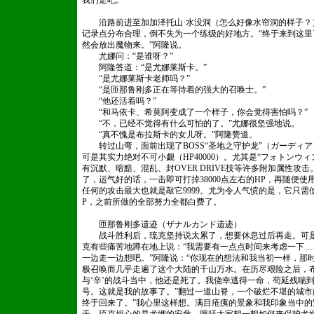
我们走吧。”
沿路前进至加加泽托山·水没洞（怎么好像水帘洞的样子？
记录点分布合理，倒不失为一个练级的好地方。“终于来到这
然会放出魔物来。”阿隆说。
尤娜问：“是谁呀？”
阿隆答道：“是尤娜莱斯卡。”
“是尤娜莱斯卡老师吗？”
“是匝那鲁刚多正在等待着的强大的召唤士。”
“他还活着吗？”
“和马依卡、希莫阿变成了一个样子，你会觉得害怕吗？”
“不，已经不觉得有什么可怕的了。”尤娜很坚强地说。
“真不愧是布拉斯卡的女儿呀。”阿隆赞道。
转过山弯，面前出现了BOSS“圣地之守护龙”（ガーディ
可是其实力绝对不可小觑（HP40000）。尤其是“フォトンウ
有沉默、暗黯、混乱、封OVER DRIVE技等许多附加属性攻击。
了，运气好的话，一击即可打掉38000点左右的HP，再随便
任何的攻击最大也就是敲它9999。尤为令人气愤的是，它只需使
P，之前所做的全部努力全都白费了。
匝那鲁刚多遗迹（ザナルカンド遗迹）
战斗胜利后，琉克坚持说太累了，想要休息过后再走。可是
克有些痛苦地蹲在地上说：“我需要有一点点时间来考虑一下…
一边走一边想吧。”阿隆说：“你现在的想法和我当初一样，那
极召唤而几乎走遍了这个大陆的千山万水。在历尽艰险之后，
与‘辛’的战斗当中，他还是死了。我侥幸逃得一命，苟延残喘到
号。这就是我的故事了。”翻过一道山脊，一个破烂不堪的城市
终于回来了。”我心里这样想。满目疮痍的景象和我印象当中