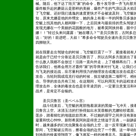
械。随后，他下达了毁灭“家”的命令，数十发导弹一齐飞向那
爆炸般升起的蘑菇云是那样的美丽，爆炸产生的气浪以及火焰
了飞空艇。还好我们逃逸的速度更快才不会被波及到，飞空艇
知，原来尤娜是他的外甥女，她的身上有着一半的阿鲁贝多族
空艇上找其他的人都闲聊一下，之后回来与最前排的秃头驾驶
发现尤娜在一个美丽的花园般的地方，被希莫阿挟持着，眼中
娜！！”转过头来问露露：“她在哪儿？”“圣贝贝鲁宫，古阿多
说：“好的！前进吧，大叔！”希多命令驾驶员全速向圣贝贝鲁
四脚朝天。
就在我要走出驾驶仓的时候，飞空艇巨震了一下，紧接着就有
就是由于已经十分靠近圣贝贝鲁宫了，所以古阿多方面派出了
什么敌人我都不会放过！沿路一直向外走，上了楼梯再出门，
告诉我们，他将会用方才轰炸“家”的导弹来对付飞龙，让我们
与飞龙的接近战，应尽量利用强力的物理攻击或魔法攻击或是OV
攻击，当轮到我或琉克行动的时候，按左键选第二项即可。稍
击。导弹的攻击共有三轮，在这期间，可以利用瓦卡的远程攻
理攻击外，全体的毒攻击也是非常凌厉的，一定要注意复活和
战术，是肯定不会输的。
圣贝贝鲁宫（圣ベベル宫）
战斗结束后，飞空艇的尾部拖着滚滚的黑烟一飞冲天，接着
贝鲁宫上空。冰清玉洁的打扮得如出水芙蓉般的尤娜轻纱遮面
莲步，踏着猩红的地毯款款而来。不过她的眉宇之间并没有新
凝重和忧心忡忡。新郎希莫阿则是得意之情溢于言表，一副踌
时，越来越多的幻光虫聚集在会场的上空，这一反常现象引起
那间，飞空艇破云而出，擦着会场的边兜了一个圈。这一举动
到地面的铁索滑翔而下，像飞将军一样的神勇非凡。我暴喝一声