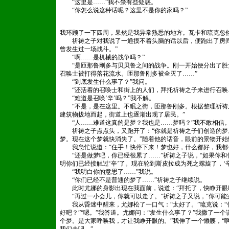
“这里是……”我不禁有些疑惑。
“你怎么说这种话呢？这里不是你的家吗？”
我环顾了一下四周，果然是我异常熟悉的地方。瓦卡和琉克忽
祈祷之子对我说了一通摸不着头脑的话以后，便跑出了房间
曾发生过一场战斗。”
“啊……是机械的战争吗？”
“是匝那鲁刚多与贝贝鲁之间的战争。刚一开始便分出了胜
召唤士被打得落花流水。匝那鲁刚多被全灭了……”
“到底发生什么事了？”我问。
“还活着的召唤士和街上的人们，拜托祈祷之子来进行召唤
“难道是召唤‘辛’吗？”我不解。
“不是，是在这里。不眠之街，匝那鲁刚多。根据整理祈祷
建筑物拔地而起，街道上也逐渐出现了居民。”
“人……难道这真的是梦？我也是……梦吗？”我不敢相信
祈祷之子点点头，又跑开了：“你就是祈祷之子们创造的梦
梦。现在这个梦就快消失了。”随着他的话音，眼前的景物开始
我急忙说道：“住手！快停下来！梦也好，什么都好，我都
“还是做梦吧，你已经很累了……”祈祷之子说，“如果你和
明你们已经接触过‘辛’了。现在轮到斯皮拉成为死之螺旋了，‘辛
“我明白你的意思了……”我说。
“你们已经不是普通的梦了……”祈祷之子继续说。
此时尤娜的身影出现在我面前，说道：“拜托了，快睁开眼
“再过一小会儿，你就可以走了。”祈祷之子又说，“你可能
我从昏迷中醒来，尤娜松了一口气：“太好了。”琉克说：“你
好吧？”“嗯。”我答道。尤娜问：“发生什么事了？”我撒了一
个梦。是大家呼唤我，才让我睁开眼的。”我伸了一个懒腰，“