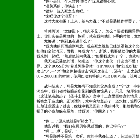
“你不是想一个人对付他吧？”琉克很担心我。
“没关系的，你快走！”
“很好，沉入死之安息吧。”
“来吧你这个混蛋！”
这时大家都围了上来，基马力说：“不过是装模作样罢了。
希莫阿说：“尤娜殿下，很久不见了。怎么？要送我回异界
士。你们实在是勇敢的一族呀，就在我向他们下手的时候，竟
尤娜说：“你到底在说什么？”
“我为他的死而感到可悲。现在死之螺旋已经笼罩着这个悲
把他们全部消灭，而我，将成为‘辛’。所以，我要借助你的力量
我来到一起吧。”然后他转向我说：“如果我成为了‘辛’，也就
我无法忍受他的话，怒吼道：“你这个家伙，什么也不懂！！
界。这个BOSS分为“希莫阿终异体”（HP70000）和“幻光折机
攻击“アレイズ”和全体超强攻击“死刃之交击”，还有“一击之慈
00～20000HP的时候，使用巴哈姆特的OVER DRIVE技，该
战斗结束了，可是尤娜尚不知我的父亲变成了“辛”这一事实
洞当中，我们顿时被眼前所见到的景象惊呆了。只见一堵厚实
（这让笔者想起了《圣斗士星矢》当中十二宫里巨蟹宫的情景
祈祷之子造成的。正说话间，水中突地竖起了一道水柱，旋即
知却让我昏迷了过去，朦胧中我又回到了我的时代，那艘我和
帽子的小孩却躲在屋角，对我说：“你回来了？”
“你……”原来他就是祈祷之子。
他告诉我：“我们在贝贝鲁见过面的，你记得吗？”
“啊……啊，是呀。”
“可是那并不是第一次呀。你的事我都知道了，从过去开始