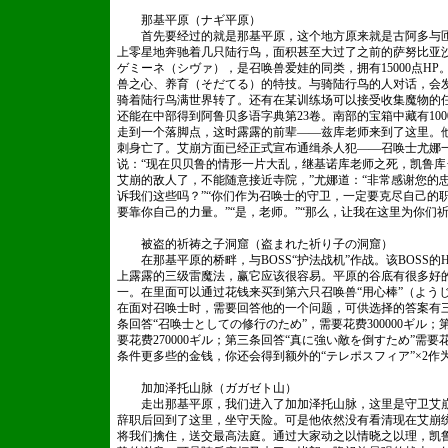
那基平原（ナギ平原）
首先要经过的就是那基平原，这个地方原来就是古阿多与匝
上零星地奔驰着几只陆行鸟，面积甚至大过了之前的萨努比亚
ゲミーネ（シヴァ），是召唤兽爱娃的同类，拥有15000点HP
兽之心、养育（そだてる）的特技。与骑陆行鸟的人对话，会
骑着陆行鸟满世界转了。还有在某训练场可以接受收集魔物的
还能在中部得到阿鲁贝多语字典第23卷。南部的宝箱中藏有100
走到一个落脚点，这时露露的前辈——兹库老师来到了这里。
刺身亡了。艾崩方面已经正式宣布通缉杀人犯——召唤士尤娜
说：“现在贝贝鲁的情形一片大乱，继基诺库老师之死，凯鲁库
艾崩的敌人了，不能随意接近寺院，”尤娜道：“非常感谢您的
诉我们这些吗？”“你们作为召唤士的守卫，一定要克尽自己的
要靠你自己的力量。”“是，老师。”“那么，让我在这里为你们
被盗的祈祷之子洞窟（盗まれた祈り子の洞窟）
在那基平原的桥畔，与BOSS“护法战机”作战。该BOSS的H
上露露的三级雷魔法，赢它应该很容易。平原的谷底有很多好的
一。在里面可以通过花钱来买到第六只召唤兽“用心棒”（よう
在面对召唤士时，需要回答他的一个问题，可供选择的答案有
条回答“召唤士としての修行のため”，需要花费300000ギル
要花费270000ギル；第三条回答“真に強い敵を倒すため”需要
条件更多些的金钱，你还会得到额外的“テレポスフィア”×2作
加加泽托山脉（ガガゼト山）
走出那基平原，我们进入了加加泽托山脉，这里是守卫艾崩
辞职后回到了这里，坐守天险。可是他依然没有看清现在艾崩
将我们擒住，送交最高法庭。通过大家动之以情晓之以理，凯