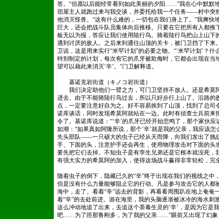
答。“但愿以后能经常看到如此美丽的夕阳……”我在心中默默
宿屋主人就跑过来与我交谈，并委托给我一个任务——村中突
他消灭怪兽。“这有什么难的，一切包在我们身上了。”我爽快地
巨大，还会把战斗队员集体向后推移。只要在它把所有人都推
板无以为报，答应让我们使用陆行鸟。骑着陆行鸟把山上山下
遇到讨厌的敌人。之后来到通往山顶的关卡，被门卫挡了下来。
卫说，这是用来实行“米罕计划”的必要之物。“‘米罕计划’？什
特别制定的计划，每次有它的爪牙被欺侮时，它都会出现在当
望可以藉此来消灭‘辛’。”门卫解释道。
基诺克岩街道（キノコ岩街道）
我们决定助他们一臂之力，可门卫坚持不放人。还是希莫阿
进去。由于不能骑陆行鸟过去，所以只好步行上山了。沿路的
点，一定要注意好自为之。好不容易挨到了山顶，找到了总司
诺库谈话，同时发现希莫阿就站在一边。此时有侦查士兵前来
令了。基诺库说道：“‘辛’的爪牙已经开始悲鸣了，那个家伙应
如潮：“如果真如阿隆所说，那个‘辛’就是我的父亲，我应该怎
先头部队——一只硕大的虫子已经从天而降，向我们发出了挑
手、下面的头，注意护手还会再生，使用物理攻击对下面的头
要先把它们去掉。不知虫子是有孪生兄弟还是它根本就没死，
有强大实力的希莫阿的加入，使得这场战斗赢得非常轻松，完
随着虫子的倒下，隐藏已久的“辛”终于出现在我们的视线之中
但是没有什么力量能够阻止它的行动。凡是参与攻击它的人都
海中，走了。看着“辛”远去的背影，再看看周围趴在地上奄奄
着“辛”的去处前进。游在海里，我的头脑逐渐被冰冷的海水刺
这么冲动地追了出来，去追这个荼毒生灵的‘辛’，是因为它是
吧……为了匝那鲁刚多，为了我的父亲……”眼前又出现了幻