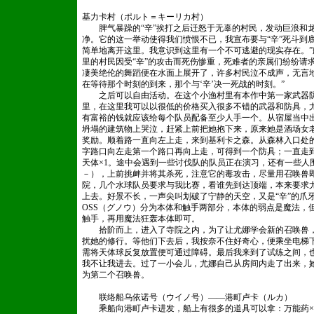
基力卡村（ポルト＝キーリカ村）
脾气暴躁的“辛”挨打之后迁怒于无辜的村民，发动巨浪和龙
净。它的这一举动使得我们愤恨不已，我宣布要与“辛”死斗到
简单地离开这里。我意识到这里有一个不可逃避的现实存在。
里的村民因受“辛”的攻击而死伤惨重，死难者的亲属们纷纷请
凄美绝伦的舞蹈便在水面上展开了，许多村民泣不成声，无言地
在等待那个时刻的到来，那个与‘辛’决一死战的时刻。”
之后可以自由活动。在这个小渔村里有本作中第一家武器防
里，在这里我可以以很低的价格买入很多不错的武器和防具，尤
有富裕的钱就应该给每个队员配备至少人手一个。从宿屋当中
坍塌的建筑物上哭泣，赶紧上前把她抱下来，原来她是酒场女
奖励。顺着路一直向左上走，来到基利卡之森。从森林入口处的
字路口向左走第一个路口再向上走，可得到一个防具；一直走
天体×1。途中会遇到一些讨伐队的队员正在演习，还有一些人
－），上前挑衅并将其杀死，注意它的毒攻击，尽量用召唤兽
院，几个水球队员要求与我比赛，看谁先到达顶端，本来要求
上去。好景不长，一声尖叫划破了宁静的天空，又是“辛”的爪
OSS（グノウ）分为本体和触手两部分，本体的弱点是魔法，
触手，再用魔法狂轰本体即可。
拾阶而上，进入了寺院之内，为了让尤娜学会新的召唤兽，
扰她的修行。等他们下去后，我按奈不住好奇心，便乘坐电梯
需将天体球反复放置便可通过障碍。最后我来到了试练之间，
我不让我进去。过了一小会儿，尤娜自己从房间内走了出来，
为第二个召唤兽。
联络船乌依诺号（ウイノ号）——港町卢卡（ルカ）
乘船向港町卢卡进发，船上有很多的道具可以拿：万能药×