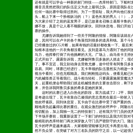
还有就是可以学会一种新的射门特技——杰库特射门。下船时
播音员竟然把我们的队伍定义为史上最弱之队，原因是我队在过
任何一场比赛中取得过胜利。为了一雪前耻，我大声向他们发
头，船上下来一个扮相妖冶的（？）蓝色长发的男人（！），
为大家介绍了之前的蓝发男子，是已故著名召唤士基斯卡鲁的
娜不放，真是个让人看不顺眼的家伙。回到休息地，我们开始
赛的操作。
本文来自 dedecms.com
尤娜告诉我她得到了一些关于阿隆的情报，阿隆应该就在卢
迹，其间可以在卢卡的各个角落找到很多的道具和钱。某个斗
已经播放过的CG片断，如果有钱的话最好都收集一下。最后
知根本连他的一片衣角都没看见。反到是基马力遇到了他的同
马力，他挥拳打倒了向他挑衅的大兄。广场上，由马依卡主持
正式开始了。露露告诉我，尤娜被阿鲁贝多族的人抓走了，现
了。事不宜迟，我立刻动身去营救尤娜，途中经常有阿鲁贝多
容易。同时，球赛已经进行，瓦卡率领的队伍显然实力稍逊一
视当中看到，但也无暇顾及。我们刚刚抵达码头，便看见船已
汽机械怪兽正等着我们。战斗相当轻松，只要露露施展雷魔法
关，起重机便会帮助我们抓走机械怪兽的主要攻击部分，剩下
来，并告诉我阿鲁贝多族的希多是她的舅舅。
dedecms.com
这时的比赛已进入白热化的阶段，双方战成了2：2平，我
是奇迹出现了，瓦卡依靠自己顽强的意志竟然在最后一秒射入
他欢呼雀跃。回到休息室，瓦卡由于在比赛中受了很严重的伤
顾地肩负起赢得比赛的重任。在观众激烈的欢呼声中，阿隆出
传切配合，加上我独一无二的特技射门，还有我方守门员的优秀
下半场开赛前，我重新设置了一下射门的特技以及我方盯防对
极精彩的杰库特射门再次洞穿敌人守门员严密防守的大门。随
瓦卡的呼声是越来越高，大家都盼望能够见到瓦卡再度出场。
然不负众望，在突破了对方三名队员的防守之后，以一记超强力