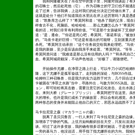
我和阿隆被关在了吊在空中的笼子里，阿隆对我谈起了有关“
的召唤士，然后处死他（它），作为召唤士的守卫们也不能逃
走了过来，告诉我俩，上边对我们的处分决定已经做出来了。
这就是处分？他们不知道我在水里比在岸上还厉害吗？真是愚
道：“凯鲁库怎么样了？”希莫阿和道：“他杀了我的父亲，现在
样食古不化，死脑筋。哈哈哈哈……那么尤娜怎么办？”希莫阿
着的话，对我们非常有利用价值。”“可是那个女孩破坏了艾崩
道：“是，遵命。”“你还是死心吧，希莫阿。”基诺库说，“被放
的。”马依卡老奸巨猾：“可还是有逃出的可能呀，立刻派重兵
杀死。”希莫阿主动承担：“这个任务就交给我来处理吧。”马依
是我的新娘，至少是应该由我亲手来处置。”希莫阿说。“等等
希莫阿质问道：“我难道是那么没有信用的人吗？”“和杀死自
血。希莫阿城府颇深，不动声色地说：“好极了，请随便吧。”
开始操作尤娜，在净罪之路上行走，可以牛刀小试巴哈姆特
隆，这下尤娜不是孤军奋战了。走到路的深处，与BOSS作战
哈姆特三种召唤兽，但是我方的实力远胜于对方，几个回合过
卡被困在“净罪之水路”当中，寻路外出，与敌方BOSS决战。
ョン，即可轻松将其击败，需要注意它的石化攻击。走出水路
在。来到大桥（グレートブリッジ），希莫阿把守在这里。虽
大的增长。也许是我们成长了的缘故罢，所以会有此感觉。杀
两种形态的变身并未能阻止他自己的灭亡，邪恶永远战胜不了
马卡拉尼亚之森（マカラーニャの森）
脱离了圣贝贝鲁宫，一行人来到了马卡拉尼亚之森的边缘。
加增添了宁静的气氛。上弦月如钩般斜挂在天空，只发出淡淡
谈。经过了这许多变故，我的确有很多话要对她说，于是便离
一旁的基马力，他没说话，用手指了指尤娜所在的方向。我轻