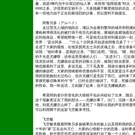
趣，就是Ⅷ代当中出现过的仙人掌，依然有“临阵脱逃”特点，特
0000之多。沙漠里的宝箱不少，大多隐藏于断壁残垣的后边
有一些地方由于正在刮着强烈的沙暴，所以暂时不能接近。
阿鲁贝多（アルベド）
走过荒无人烟的地段后，满以为会看到繁华的城市和熙攘的
遭枪林弹雨洗礼的被打得千疮百孔的基地，屠城的血腥场面实
赶到他身边，希望能帮他一把，可是他无法坚持到最后的一刻
世界：“是古阿多……”“什么？古阿多开始进攻阿鲁贝多了？
走进了大家的视线，在他安抚死去士兵的灵魂之后，便去准备
诉我：“他叫希多，是我的父亲。”“我们走吧。”我说。“嗯，
的不光是尤娜呀，还有这里受难的人们……”走进大门，已近
琉克告诉我，尤娜就在这里的召唤士之间，催我们快去那里。
物也随着到了这里。多说无益，刀下见真章，我使出修练多时
娜的缘故吧，大家的情绪都有些激动和不安，琉克更是泣不成
我则安慰她别太过伤心，也许尤娜只是失踪了而已。这时来了
掌握究极召唤来对付“辛”，已经去进行秘训了。可是，究极召
的性命。我一听这话，立刻蹦了起来，说不定尤娜她真的……
希莫阿的老仆所变化的大猩猩不知从何处钻了出来，随后，
这个现象更证实了我的想法——尤娜出事了。出门，沿路一直
他，到底尤娜怎么样了，是不是死了？我听出我的声音里明显
可以利用脚下的这架飞空艇来寻找。
飞空艇
飞空艇承载着阿鲁贝多族硕果仅存的族人以及我和我的队员
十年的“家”正在走向灭亡，大家的心情都十分的悲痛，这时希
首歌曲，歌中那悲伤苍凉的感觉深深地打动了每一个人的心。