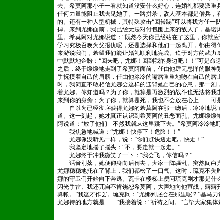
去。希莫阿那小子一看就知道没安什么好心，连婚礼都要派重
任何力量能阻止我去见她了。一路拼杀，敌人基本都是僧兵，
的。还有一种人型机械，其特殊攻击“回转踢”可以将我方任一
掉。来到尤娜面前，我已经无法对付包围上来的敌人了，基诺
里。希莫阿对尤娜说道：“既然今天你已经站在了这里，你就
学习究极召唤为父报仇呢，还是选择和他们一起离开，都由得
来游说我们，希望我们能让婚礼顺利地完成。迫于对方的武力
中默默地企盼：“回来吧，尤娜！回到我的身边吧！！”可是命
之后，终于缓缓地走到了希莫阿面前，任由他肆无忌惮的眼神
手抚摸着自己的肩膀，任由他冰冷的嘴唇重重地吻在自己的唇
时，我简直不敢相信尤娜会这样的违背她自己的心意，那一刻
着尤娜。你知道吗？为了你，就算是再激烈的战斗也无法将我
来到你的身旁；为了你，就算是死，我也不会放在心上……可
自以为已经彻底获得尤娜的希莫阿在那一吻后，冷冷地说了一
道。这一刻起，她才真正认识到希莫阿的丑恶面孔。尤娜缓缓
阿说道：“放了他们，不然我就从这里跳下去。”希莫阿冷冷地
我焦急地喊道：“尤娜！快停下！危险！！”
尤娜像没听见一样，说：“你们赶快逃走吧，快走！”
我坚定地摇了摇头：“不，要走就一起走。”
尤娜终于冲我微笑了一下：“我会飞，你信吗？”
话音刚落，她便仰身向后倒去，大家一阵骚乱。突然间白光
尤娜稳稳地托在了背上，我们都松了一口气。这时，琉克不失
娜的守卫们开始向下奔逃。瓦卡在楼梯上便问琉克刚才那是什
闪光手雷。我还兀自不肯饶恕希莫阿，大声地向他宣战，露露
算帐。”我这才作罢。琉克问：“尤娜到底会在那里呢？”基马
尤娜待的地方就是……”我接着说：“祈祷之间。”言毕大家集