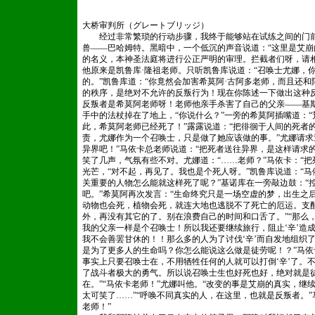
www.dedecms.com
大桥审判所（グレートブリッジ）
经过非常繁琐的行动步骤，我终于能够站在试练之间的门前
兽——巴哈姆特。黑暗中，一个低沉的声音说道：“这里是艾
的名义，本神圣法庭将进行公正严明的审理。拦截者们呀，请
他原来是凯鲁库·隆祖老师。只听凯鲁库说道：“召唤士尤娜，你
的。”凯鲁库道：“你竟然会加害希莫阿·古阿多老师，而且还
的秩序，是绝对不允许的反叛行为！现在你陈述一下做出这种反
反叛者是希莫阿老师呀！老师他亲手杀害了自己的父亲——基
手中的法杖掉在了地上，“你说什么？”一旁的希莫阿插嘴道：“
此，希莫阿老师已经死了！”露露说道：“把徘徊于人间的死者
责，尤娜作为一个召唤士，只是做了她应该做的事。”尤娜请求
异界吧！”马依卡总老师说道：“把死者送往异界，是这样请求的
笑了几声，气氛有些不对。尤娜道：“……老师？”马依卡：“
光芒，“对不起，再见了。我也是个死人呀。”凯鲁库说道：“
关重要的人物怎么能就这样死了呢？”基诺库在一旁敲边鼓：“
吧。”希莫阿再次发言：“生命终究只是一场空虚的梦，出生之
动物也会死，植物会死，就连大地也逃脱不了死亡的厄运。支
外，再没有其它的了。别在浪费自己的时间和口舌了。”“那么，
我的父亲一样是个召唤士！所以我还要继续旅行，阻止‘辛’造
我不会善罢甘休的！！那么多的人为了讨伐‘辛’而自发地组织
是为了更多人的生命吗？你怎么能说这么做是徒劳呢！？”马依
事实上只要召唤士在，不用牺牲任何的人就可以打倒‘辛’了。
了战斗者极大的勇气。所以说召唤士生也好死也好，绝对就是
在。”“马依卡老师！”尤娜叫他。“改变的事是艾崩的真实，继
太可笑了……”“呼唤不同真实的人，在这里，也就是反叛者。
老师！”
www.dedecms.com