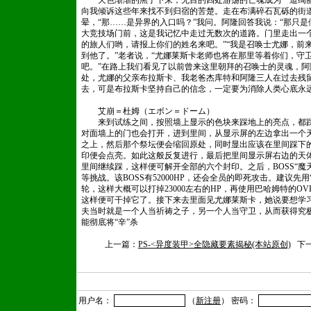
天色渐渐的黑了下来，无目的四处游荡的亡魂成为一道绚丽
向我倾诉这些年来找不到归宿的苦楚。走在布满碎石瓦砾的街
晕，“那……是异界的入口吗？”我问。阿隆回答我说：“那只
大竞技场门前，这是我记忆中走过无数次的道路。门里走出一
的旅人们哟，请报上你们的姓名来吧。”“我是召唤士尤娜，前
到他了。”老者说，“尤娜莱斯卡老师也将在那里等着你们，守
吧。”在路上我们看见了以前曾来这里朝拜的召唤士的灵魂，
处，尤娜的父亲布拉斯卡、我老爸杰库特和阿隆三人在过去残
去，可是布拉斯卡坚持自己的信念，一定要为消除人类心底永远
艾崩＝杜姆（エボン＝ドーム）
来到试练之间，按照墙上显示的色块来踩地上的亮点，都踩
对面墙上的门也会打开，进到里间，从显示屏的左边拿出一个
之上，然后那个祭坛便会缩回原处，同时显出应该在里间踩下
印便会点亮。如此这般反复进行，最后把里间显示屏右边的天
里间继续踩，这样便可解开全部的六个封印。之后，BOSS“魔
等挑战。该BOSS有52000HP，还会全员的即死攻击。建议先
轮，这样大概可以打掉23000左右的HP，再使用巴哈姆特的OVER
这样便可干掉它了。接下来去里面见尤娜莱斯卡，她说要想学
夫当时就是一个人当祈祷之子，另一个人当守卫，从而获得究
能彻底将“辛”杀
上一篇：
PS-<异度装甲>全隐藏要素揭秘(本站原创)
下一
用户名：
（
新注册
） 密码：