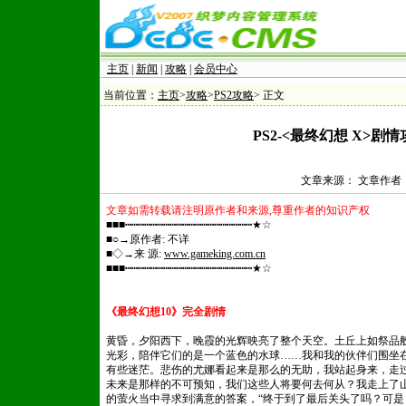
主页
|
新闻
|
攻略
|
会员中心
当前位置：
主页
>
攻略
>
PS2攻略
> 正文
PS2-<最终幻想 X>剧情
文章来源： 文章作者： 发
文章如需转载请注明原作者和来源,尊重作者的知识产权
■■■┅┅┅┅┅┅┅┅┅┅┅┅┅┅┅┅┅┅┅┅★☆
■○→原作者: 不详
■◇→来 源:
www.gameking.com.cn
■■■┅┅┅┅┅┅┅┅┅┅┅┅┅┅┅┅┅┅┅┅★☆
《最终幻想10》完全剧情
黄昏，夕阳西下，晚霞的光辉映亮了整个天空。土丘上如祭品
光彩，陪伴它们的是一个蓝色的水球……我和我的伙伴们围坐
有些迷茫。悲伤的尤娜看起来是那么的无助，我站起身来，走
未来是那样的不可预知，我们这些人将要何去何从？我走上了
的萤火当中寻求到满意的答案，“终于到了最后关头了吗？可是