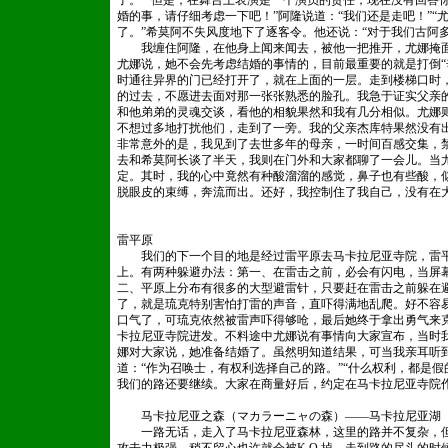
了。”“但是，在舞台上表演是一个演员的责任，现在没有回答
婚的事，请仔细考虑一下吧！”阿隆说道：“我们还是走吧！”
了。”希莫阿不失风度地下了逐客令。他还说：“对于我们古阿
我缠住阿隆，在他身上闻来闻去，被他一把推开，尤娜掩面
尤娜说，她不会先考虑结婚的事情的，目前最重要的就是打倒“
时通往异界的门已经打开了，就在上面的一层。走到楼梯口时
的过去，不愿进去面对那一张张熟悉的脸孔。我急于证实父亲
和他弟弟的灵魂交谈，看他的相貌果然和我有几分相似。尤娜
不想过多地打扰他们，走到了一旁。我的父亲杰库特果然没有出
非常意外的是，我见到了去世多年的母亲，一时间百感交集，
去和希莫阿长谈了半天，我则在门外和大家都聊了一会儿。当
定。其时，我的心中竟然有种酸溜溜的感觉，鼻子也有些酸，
脱眼皮的束缚，奔流而出。还好，我控制住了我自己，没有在
雷平原
我们的下一个目的地是经过雷平原去马卡拉尼亚寺院，雷平
上。有两种躲避办法：第一、在雷击之前，必会有闪电，当屏
二、平原上分布有很多的大型避雷针，只要赶在雷击之前躲在
了，就是琉克特别害怕打雷的声音，直吓得满地乱爬。好不容
口气了，可琉克依然被雷声吓得够呛，最后她终于拿出勇气来
卡拉尼亚寺院进发。不料途中尤娜说有事情向大家宣布，当时
娜对大家说，她准备结婚了。虽然明知道结果，可当我亲耳听
道：“作为召唤士，有权利选择自己的路。”“什么权利，都是
我们的路还要继续。大家在商量好后，约定在马卡拉尼亚寺院
马卡拉尼亚之森（マカラーニャの森）——马卡拉尼亚湖（
一路无话，走入了马卡拉尼亚森林，这里的路并不复杂，但