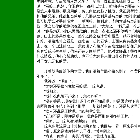
挚的谢意。可是随后麻烦又来了，毕朗，隆祖族最强的战士，
说：“召唤士也好，守卫也好，都可以过山。唯独基马力要留下
是族人中最胆小最没用的，所以向他发起了挑战。我正要帮忙
和他的兄弟。此役相当简单，只要频繁利用基马力的“龙剑”的
且可以学会对手的招术，一举两得。胜利后，毕朗对基马力刮
些，我会把你的雕像供在圣山之上的。”尤娜道：“我只是一个
说：“你是为天下的人民而战的，凭这一点难道还不够吗？”说
激。山上的路果然难走，整个道路全被冰雪所覆盖，稍不留神
补给。沿路经常会看见一些堆在一起的石块，上面依稀有些文
迹。在一个山洼的地上，我发现了布拉斯卡留给尤娜的影像天
音容笑貌活生生的，仿佛还在人间的样子。他对尤娜说了很多
什么情况，他都会帮助她，也不管尤娜将来做出什么样的选择
对于女儿无私的爱。
顶着鹅毛般纷飞的大雪，我们沿着羊肠小路来到了一个背风
刚多了。”
我答道：“明白了。”
“尤娜还要修习究极召唤呢。”琉克说。
“我知道。”
“我什么也想不起来了，怎么办呀？”
“没有关系，现在我们还什么也不知道呢。但是照这样下去
去匝那鲁刚多吧！等到了那里，一切就都明朗了。还是从这里开
“唉～还说是王牌呢。”琉克嘲笑我。
“谁说不是，即便是现在，我也是匝那鲁刚多的王牌。”
“啊哈……”琉克深深地鞠了一躬。
琉克突然流露出非常惊讶的表情，我回头一看，原来是希莫
“哦，原来是杰库特的儿子呀。”希莫阿道。
“琉克，你先走，去告诉阿隆。”我对琉克说。