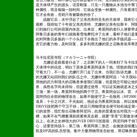
攻击力极强，稍不留心也许就会被K.O.掉。走到路的尽头的
是天体球产生的源头，话音刚落，只见一只魔物从水池当中窜
种属性，而且每隔一段时间，它就会变换一种属性。只有看准
它才会有效，否则只有被吸收的份了。
战败它后，水中浮起了父亲杰库特丢失的天体球，我将它小
观察，我得知了十年前父亲杰库特、尤娜的父亲布拉斯卡、阿
们到旅行公司的宿屋内休息。出来后，希莫阿的老仆人便要带
阿鲁贝多族的青年们就骑着雪地摩托冲了出来，看样子他们是
此时阿鲁贝多族的一个小头目下令推出了他们的杀手级武器——
意它的蓄力炮，及时回复，多多利用尤娜的雷之召唤兽依库希
马卡拉尼亚寺院（マカラーニャ寺院）
尤娜还是跟着老仆走了，之后剩下的人一同来到了马卡拉尼
天体球中的信息，明白了原来是希莫阿谋杀了他。愤怒的我们
守着大门，不一会，尤娜打开门走了出来。当我们告诉尤娜，
的尤娜又站回到我们的队伍之中。尤娜对希莫阿说：“今天我站
用他的武力和强大的召唤兽来使我们屈服，但是我怎可能让他
兽，虽然名字尚未得知，但是通过使用，可以证实她就是冰之
三场：第一场，希莫阿和他的两个守卫。希莫阿会以冰、雷、
莫阿挡住全部的物理攻击，如果不能使守卫一击致死（HP2000
道具，十分之讨厌。不光如此，他还会为希莫阿加血，所以攻略
DRIVE技把两个守卫干掉，然后只用物理攻击便可轻松搞定
们的攻势，慌忙祭出召唤兽阿尼玛，此兽的普通攻击对我方一击必
槽，如果不在气槽蓄满前抓紧将其击毙，就要“享受”它那敌全体
以上。在冰之女神强大的OVER DRIVE技面前，阿尼玛终
心，还要坚持战斗；第三场，希莫阿第二形态，会施放连续魔
防及HP高的队员登场。集中力量用物理攻击砍他，用召唤兽