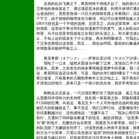
在我的乱剑飞舞之下，希莫阿终于倒地不起了。他的老仆人
卫将他的身体架走了。通过满是坚冰的通道，利用天体球打通
么省油的灯，竟然变身成一只巨大的猩猩在路上等着我们，说
个守卫，由于猩猩的物理攻击力极强，所以可以使用降低敌人攻
DRIVE技也是一个不错的选择。总而言之，此役还算简单，
的湖底，这里由于寒冷而到处弥漫着茫茫的雾气，使人如坠仙
仰望，马卡拉尼亚寺院就耸立在我们的头顶之上。和大家交谈
止，不知上边到底发生了什么变故。再次和阿隆谈话，可我总
了父亲也曾唱过这首歌，而且……我也会哼唱。眼前的幻象越
水球散落在船的甲板之上……
奥亚希斯（オアシス）——萨努比亚沙漠（サヌビア沙漠
我呛了一口水，猛然从昏迷当中醒了过来，发现自己半个身
的真实。原来，之前发生的很多事情都是我梦中的景象，我一定
说，希莫阿应该还没有死，可是，我的伙伴们都到哪去了？向
黄沙漫漫，只有孤单的几颗热带树木立在沙地之上。我不禁自问
才浸泡过的地方，原来只是一个很小的浅水池，我非常奇怪自
s.com
刚刚走出没多远，一只沙漠巨鹰拦住了我的去路，孤立无援
么需要同伴强有力的支持呀。就在我一筹莫展之际，阿隆和露
P12000的巨鹰。向前走，看见瓦卡一个人可怜地坐在临时搭
被巨大的机械抓走了。事不宜迟，我们立即行动，还要继续寻
尝试着翻越沙丘，还伤感地说：“尤娜不在了……”我决心用尽
前行，又遇到了同样躲在帐篷下的琉克，她告诉我说：“这里
为“家”的地方，尤娜也许会在那里，我愿意为大家带路，咱们
的队员除了尤娜就全到齐了。沙漠里的敌人种类不是很多，除
的方法十分简单，只需让琉克使出“盗窃”的特技来就能使它们
砂虫最为难以对付，还有就是陷在沙坑里的食人植物，具有水