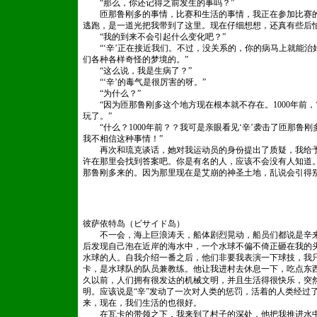
“那么，你还记得之前发生的事吗？”
匝那鲁刚多的事情，比赛和生活的事情，我正在参加比赛的时
逃跑，是一道光把我带到了这里。现在仔细想想，还真有些后
“我的到来不会引起什么变化吧？”
“‘辛’正在接近我们。不过，没关系的，你的病马上就能治好
们各种各样奇怪的梦境的。”
“这么说，我是生病了？”
“‘辛’的毒气是很厉害的呀。”
“为什么？”
“因为匝那鲁刚多这个地方现在根本就不存在。1000年前，
玩了。”
“什么？1000年前？？我可是亲眼看见‘辛’袭击了匝那鲁刚
我不相信这种事情！”
再次和琉克谈话，她对我运动员的身份提出了质疑，我给予
许在那里会找到答案吧。你是有名的人，应该不会没有人知道
那鲁刚多来的。因为那里现在是艾崩的神圣土地，乱说会引得
欢迎使用DedeCms
彼萨依特岛（ビサイド岛）
不一会，海上巨浪涛天，船体剧烈晃动，船员们都说是辛来
后发现自己泡在近岸的海水中，一个水球不偏不倚正砸在我的
水球的人。自我介绍一番之后，他们非要我表演一下球技，我
卡，是水球队的队员兼教练。他让我进村去休息一下，吃点东
久以前，人们拥有很发达的机械文明，并且生活得很快乐，突然
明。应该说是“辛”发动了一次对人类的惩罚，活着的人类经过了
来，现在，我们生活的也很好。
在瓦卡的带领之下，我来到了村子的深处，他把我推进水中