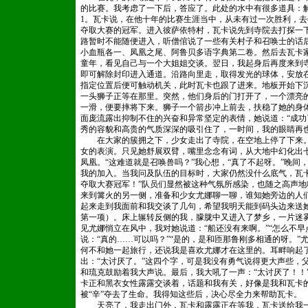
的比赛。我考虑了一下后，答应了。此处的水中有很多道具：解
1。瓦卡说，在他十年的比赛生涯当中，从未有过一次胜利，
夺取大赛的冠军。进入彼萨依特村，瓦卡说先到寺院去打探一
路暂时不能随便进入，听僧倌说了一些有关村子和召唤士的话后
小血瓶各一、凤凰之尾、阿鲁贝多语字典第二卷。然后去瓦卡
童年，看见自己与一个大姐姐交谈。翌日，我起身后再度来到
即可解除封印进入通道。沿路向里走，取得发光的球体，安放
指定位置后便可触动机关，此时瓦卡也跟了进来。地板开始下
一头狮子正等在那里。突然，他们身后的门打开了，一个漂亮
一滑，便要摔将下来。狮子一个箭步冲上前去，扶稳了她的身
面庞流露出抑制不住的兴奋和异常坚定的表情，她说道：“成功
秀的容貌和高贵的气质深深的吸引住了，一时间，我的眼睛再
在大家的簇拥之下，少女走出了寺院，在空地上停了下来。我
女的表演。只见她舒展双臂，嘴里念念有词，从大地中幻化出
凤凰。“这难道就是召唤兽吗？”我心想，“真了不起呀。”晚
我的加入。当我问及队伍的目标时，大家仍然没什么底气，瓦
夺取大赛冠军！”队员们显然被这种气氛所感染，也随之高声地
来到篝火的另一侧，准备和少女尤娜聊一聊，谁知她旁边的人
起来走到我面前和我交谈了几句，希望我明天能到码头边来送
第一项）。床上辗转反侧的我，朦胧中又进入了梦乡，一片迷
见尤娜悄立在风中，我对她说道：“船还没有来啊。”“怎么不
说：“真的……可以吗？”“是的，是和匝那鲁刚多相通的呀。
何不和她一起旅行，还说我是喜欢尤娜才在这里的。耳畔响起
出：“太讨厌了。”这四个字，可是我没有勇气说得更大声些，
和琉克鼓励着我大声说。最后，我大吼了一声：“太讨厌了！！
卡正和黑衣女性露露交谈着，话题和我有关，好像是我和瓦卡
被“辛”夺去了生命。我得知这些后，决心尽全力来帮助瓦卡。
天亮了，我走出门外，瓦卡和露露正在等我，瓦卡送给我一