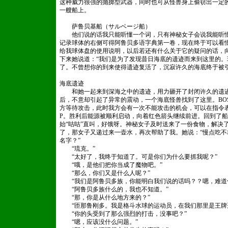
这种威力很强的抛掷型武器，同时也可从怪兽身上偷窃出一定
一艘船上。
织梦网站管理系统真的好
萨鲁贝基船（サルベージ船）
他们说的话我只能听懂一个词，只有神秘女子会说我能听懂
记录球体的右侧可得阿鲁贝多语字典第一卷，现在终于可以看
给我球体盘的使用说明，以后若还有什么关于它的疑问的话，
下来她说道：“我们是为了发现昔日海底的遗迹而来到这里的
了。不曾想你的到来使得遗迹复活了，沉寂许久的海底终于被引发
海底遗迹
和她一起来到深海之中的遗迹，用力砸开了封闭许久的遗迹
后，不意却引起了异常的震动，一个海底怪兽找到了这里。BO
方等待攻击，此时我方会有一次不能攻击的机会，可以在指令表处
P。胜利后能源被顺利启动，向着红色箭头继续前进。回到了
始“咕咕”直叫，好饿呀。神秘女子及时送来了一份食物，解决
了，那女子又递过来一壶水，再次帮助了我。她说：“慢点吃不
名字？”
“琉克。”
“太好了，我终于知道了。可是你们为什么要抓我呢？”
“哦，是他们把你当成了魔物吧。”
“那么，你们又是什么人呢？”
“我们是阿鲁贝多族，你能明白我们说的话吗？？嗯，难道你
“阿鲁贝多族什么的，我也不知道。”
“那，你是从什么地方来的？”
“匝那鲁刚多。我是格斗水球的运动员，在我们那里是王牌
“你的头受到了那么强烈的打击，没事吧？”
“嗯，应该没什么问题。”