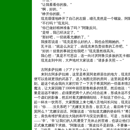
“什么？”
“让我看看你的脸。”
“啊，好的。”
“睁开你的眼。”
琉克缓缓地睁开了自己的左眼，瞳孔竟然是一个螺旋。阿隆
“不行吗？”琉克问。
“你已做好精神准备了吗？”阿隆反问。
“是呀，我已经决定了。”
“那好吧，一切就看尤娜的了。”
我接茬说道：“琉克是那么好的人，我也会照顾她的。”
瓦卡说：“就这么决定了，由琉克来负责侦查的工作吧。”
“好的！侦查的事就交给我吧！”琉克显然很高兴。
我心想：“真是不可思议，连一向讨厌阿鲁贝多族的瓦卡都
琉克走到中间，大声地对大家说道：“请多多关照～～”
古阿多萨拉姆（グアドサラム）
来到古阿多萨拉姆，这里是希莫阿老师居住的地方，琉克告
便可以造就更强的武器了。进入地图北部的房间，这里就是希
刻。趁这个机会我向大家打听了一下关于希莫阿的一些基本情
魔法，让大家回顾了1000年前匝那鲁刚多的情景。然后他说：
量是远远不够的，必须要把两个人的心结合起来，形成永远不
一个虚幻的影像，然后对着尤娜嘀嘀咕咕，不知说了些什么。
起一杯水一饮而尽。大家围拢上来七嘴八舌地问长问短，琉克说
问：“你……没关系吧？”尤娜支支吾吾，欲言又止，最后终于说
莫阿么？”尤娜没说话。阿隆说道：“你知道尤娜的使命吗？”
士，肩负有维护斯皮拉大陆的和平与安定的重任。可是，当前
——‘辛’。‘辛’让我们的人民遭受了无休止的苦难，也该让他
正式像尤娜殿下求婚。”阿隆说道：“斯皮拉不是剧场，不要像