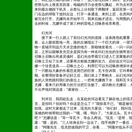
开。再把放入墙内的两个球取下，放入祭坛的两个洞内。走到
把祭坛向上推直至跌落，电磁的浮力会使祭坛飘起，作为去对
来到最左侧踩下机关，从祭坛上分别取下两颗球，返回至第一
门右边的球取下放到左边，打开一条通道。来到上层，在房间
被完全打开。尤娜尚未开始学习，我来后她才进去。与周围的
去的时候，尤娜学成了第三种的雷电之召唤兽依库希恩。
爱做
幻光河
接下来一行人踏上了前往幻光河的道路，这条路危机重重，
着，众人眼前豁地一亮，路的左侧现出了一个巨大的湖，一望
物一直铺开到远方天水交接的地方，那植物发着光，一闪一闪
花，之所以能够发光完全是因为有一种名叫幻光虫的生物寄居
召唤士召唤出死者灵魂时，是幻光虫带着它们进入亡灵聚集的
召唤士又钻了出来，还要再次检验尤娜的实力。还好这次可以
娜一个珍贵道具——召唤士之心，利用它可以为召唤兽增添许
了一只酷似大象的长着恐龙尾巴的巨兽，瓦卡告诉我，它叫希
顺。在整理好装备并记好之后，我们坐上了希帕夫，从幻光河
族的人突然跳到我们的座位上，一把将尤娜拽下水，我和瓦卡
尤娜，看来只好用暴力的方法把它击败了。成功救出尤娜后，
不出声地对我说道：“谢谢你……”。
到岸后，我四处乱走，在某处的河边看见了躺在地上的琉克
克，是你吗？你好吗？你这是怎么了？”我惊喜不已。“都是被
怨我。这时大家都走了过来，琉克向大家说：“你们好，我叫琉
落难的时候帮助过我的～”“哦，哦，明白了。”大家点头。瓦
吧？”尤娜说道：“等一等瓦卡，等会儿再说。”琉克：“是呀，
露：“嗯，是的。”三人转身走到一边去了。指手画脚了一番后
道：“阿隆先生，琉克想做我的守卫，你看……”阿隆对低头不语