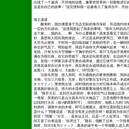
出现了一个漩涡，不停地转动着，像要把世界的一切都卷进它
这是你自己的故事！”说完便和我一起被卷入了漩涡当中，开始
海之遗迹
醒来时，我仿佛置身于无边无际的海洋深处，耳边隐约传来
一定的方向游动。“这使我想起了很多的事情。”面对儿时的自
这个家……我的头……啊，为什么要睡着？原来是看见了我自
好，真想有人陪在我的身边……不过是这样的梦而已。”睁开
天空乌云密布，不时间一道闪电划破了灰暗的穹庐，在一瞬间
有生的气息了。明知徒劳，我也不由得大声地喊叫起来：“有人
发慌，只有大叫方可缓解一下胸中的闷气。那只飞鸟似乎觉察
佛在为我引路。在它的带领下，我决定向那里进发。右边的平
边。发现一个阿鲁贝多语字典合成球体，通过它便可学习刚才
并将其保存在记录卡当中，然后再在合成球体处合成。整个海之
血瓶×2、大血瓶×2、X血瓶×1、MP回复×1。
沿箭头所指，进入房间。作为通路的石桥突然断裂，我掉进
生物，引出三只怪兽。无奈，我只好擎出宝剑与之作战。本战相
オスゲイノ）便突然出现，此时我的攻击力对它根本构不成任
是逃跑比较合适。强大的水流将我重重地撞在墙壁之上，我心
望。”推开大石，走到尽头的房间，寒冷的空气让我难以忍受，
一堆柴，所差的只是点火器具与引火物品了。注意地图中黄色
以找到打火石（按○键调查即可），回到房间，地图上方的门
到房间，调查中央的木柴，即可点燃篝火。疲劳过度的我立刻
是什么？”阿隆说道：“真是没有意义的想念呀！都是因为你自
的话！”阿隆：“今天……是命运之日。总是一个人在哭泣。”我
间又冒了出来说道：“你哭过了。”随后，我醒了过来。一只怪
稳呀。BOSS名为クリック，厮杀的途中有一个率领数人进入