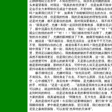
正静静地站立在水中，不知在想些什么。我涉水走到她的面前，
头来凝望着我，对我说：“我真的有些厌倦了，但是如果不除掉‘
定会尽全力来帮助你完成这个使命的，不管何时，我都会在你身
吗？如果我们消灭了‘辛’，如果有了你能够回到过去的办法，
番话时的心情，但是我的性格，我的灵魂深处的理智告诉我，
还是对尤娜，都不是最佳的选择。面对我深爱着的人，我不得
出：“跟我走吧，尤娜！和我一起回到匝那鲁刚多，我要你见识
了，眼中流露出无尽的向往，她说：“我们一起回去？”“对！”“
观众们热情的欢呼？”“对！！！”我们都有些情不自禁了，尤
智的冷水浇熄了，尤娜的眼神黯淡了下来。她痛苦地躺在水面
抖，她说道：“我不能回去，我也无法回去，这里有千千万万
不管。我很明白你的心意，难道你看不出来吗？我也是爱着你
睛中滑落了下来，那一刻，我再也无法压抑自己的情感，我抱
烫，烫得足以融化我的心。我抱着她娇躯的手感觉到她从颤抖
虽然不能靠得更近，但是我们的心完全没有距离，这一刻，我
么的楚楚可怜，是那么的娇美可爱，又是那么的意志坚强。透
都是那样的朦胧，那样的不真实，可怀中的人却又是这样真实
星抖动着发出熠熠的光芒，我有些分不清现实与梦幻的界限了
极尽缠绵过后，尤娜对我说：“你先回去吧，回到他们身边，
不肯回头。良久，我转身走了出去。不知什么原因，没走几步
空，心中感慨万千。身后传来一声哨响，是尤娜在叫我。她追
的手，对我说：“还是一起走吧……”这段路是我有生以来走得
可以静止，就这样和我心爱的人在路上永远的走着；我又多么
走到时间的终结……但是还有很多未竟的事情等待我们去做，
大家的面前，很真诚地说道：“阿隆先生，瓦卡先生，露露小
了，真的是很对不起呀！今后我们还要继续旅行，要打倒‘辛’
我睡得很香，梦中都是尤娜的身影。翌日清晨，我们收拾行囊
尼亚之森南部探险，可以发现“杰库特的天体球”。