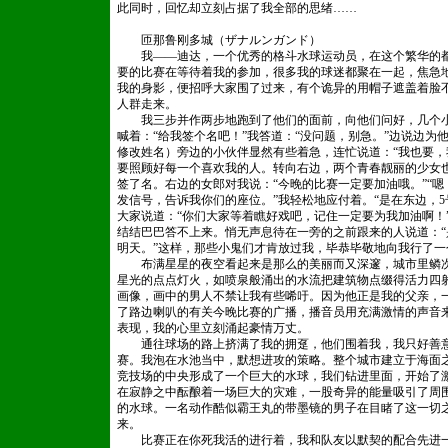
此同时，回忆却立刻占据了我全部的思绪……
匝那鲁刚多城（ザナルンガンド）
我——迪达，一个优秀的格斗水球运动员，在这个繁华的都
要的比赛在等待着我的参加，很多我的球迷都聚在一起，焦急
我的身影，便招呼大家围了过来，有个诡异的用帽子遮盖着脸
人群走来。
我三步并作两步地跑到了他们的面前，向他们问好，几个小
喊着：“给我签个名吧！”我答道：“没问题，别急。”边说边
修改姓名）旁边的小伙伴显然有些着急，连忙说道：“我也要，
要照顾好每一个喜欢我的人。转向右边，两个青春靓丽的少女
签了名。右边的女郎对我说：“今晚的比赛一定要加油哦。”“
发信号，告诉我你们的座位。”我轻松地应付着。“是在东边，
大家说道：“你们大家等着瞧好戏吧，记住一定要为我加油啊！
结结巴巴答不上来。悄无声息待在一旁的之前跟来的人说道：“
明天。”这样，那些小鬼们才肯放过我，毕恭毕敬地向我行了
布满星星的夜空看起来是那么的美丽而又深邃，城市里鳞次
星光的点点灯火，如喷泉般涌出的水流把建筑物点缀得活力四
画像，画中的男人不禁让我有些唏吁。因为他正是我的父亲，
了路边喇叭的有关今晚比赛的广播，播音员用充满激情的声音
表现，我的心里立刻涌起豪情万丈。
通往球场的路上挤满了我的拥趸，他们围着我，我只好善意
赛。我泡在水池当中，默想进攻的策略。整个城市建立于海面
竞技场的中央形成了一个巨大的水球，我们钻进里面，开始了
在寂静之中酝酿着一场巨大的灾难，一股奇异的能量吸引了周
的水球。一名动作酷似霸王丸的带墨镜的男子在目睹了这一切
来。
比赛正在你死我活的进行着，我和队友以默契的配合先进一