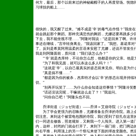
何方，最后，那个以前来过的神秘戴帽子的人再度登场。恍惚
习球技的船上……
www.dedecms.com
织梦网站管理系统真的好
很快的，我又醒了过来。“难不成是‘辛’的毒气在作怪？”我坐
就会跳起那个舞蹈。那种充满悲伤的舞蹈，尤娜还要再跳多少回
下去，我不能坐视不理……”阿隆对我说：“还是回来了啊。许
事还在继续，”言毕转身离去。“我该回家了。”我想。基诺库
了。反到是希莫阿用温柔的言语来安慰了尤娜，还说不管发生
我走到阿隆面前，质问道：“我们该怎么办？”
“‘辛’就是杰库特，不论你怎么想，他都是你的父亲。他是
“为了和我见面，就可以杀这么多人吗？！”
“这就是‘辛’，以自己最真实的姿态前来见你。明白是为什么
“真是搞不懂……”
“都是因为你的被杀，杰库特才会以‘辛’的形态出现并持续
切。”
“别再开玩笑了……为什么你会知道这些事情？”阿隆冷笑
“话还没说完呢，干嘛就这么走了？！”我追问。
“问你自己吧！”阿隆头也不回。
织梦好，好织梦
乔泽街道（ジョゼ街道）——乔泽＝艾崩寺院（ジョゼ＝
为了学会更强力的召唤兽，尤娜准备去乔泽的寺院。路上会
切注意。来到这个被雷电包围的寺院，我们受到了驻扎在这里
们一同进去修炼，照老规矩，又剩我一个人闯关。进入第一道
内，这样，封闭的门就会打开了。来到下一扇门前，把门两边
向右平推，利用顶上的另一个祭坛来使下面的球改变颜色。然后