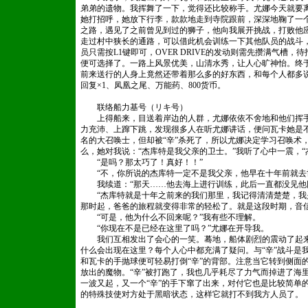
弟弟的遗物。我挥舞了一下，觉得还比较称手。尤娜今天就要
她打招呼，她放下行李，款款地走到寺院跟前，深深地鞠了一
之路，遇见了之前曾见到过的狮子，他向我展开挑战，打败他
走过村中狭长的通路，可以借此机会训练一下其他队员的战斗
员只需按L1键即可，OVER DRIVE的发动则需先攒满气槽，待
便可选择了。一路上风景优美，山清水秀，让人心旷神怡。终
前来送行的人身上竟然还带着那么多的好东西，和每个人都多
回复×1、凤凰之尾、万能药、800货币。
联络船力基号（リキ号）
上得船来，目送着岸边的人群，尤娜依依不舍地和他们挥手
力充沛、上蹿下跳，发现很多人在听尤娜讲话，便问瓦卡她是
名的大召唤士，但却被“辛”杀死了，所以尤娜决定学习召唤术
么，她对我说：“杰库特是我父亲的卫士。”我听了心中一震，“
“是吗？那太巧了！真好！！”
“不，你所说的杰库特一定不是我父亲，他早在十年前就去
我续道：“那天……他去海上进行训练，此后一直都没见他
“杰库特就是十年之前来的我们那里，我记得清清楚楚，我是
那时起，爸爸的旅程就变得非常的轻松了。就是这段时期，音信
“可是，他为什么不回来呢？”我有些不理解。
“你现在不是已经在这里了吗？”尤娜在开导我。
我们互相发出了会心的一笑。蓦地，船体剧烈的震动了起来，
什么会出现在这里？每个人心中都充满了疑问。与“辛”战斗是
和瓦卡的手抛球便可轻易打倒“辛”的背部。注意当它转到侧面
放出的魔物。“辛”被打跑了，我也几乎耗尽了力气而掉进了海
一波又起，又一个“辛”的手下窜了出来，对付它也是比较简单
的特殊技使对方处于黑暗状态，这样它就打不到我方人员了。