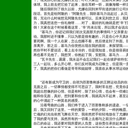
千。琉克担心的是尤娜的安危，呼吁大家想一想如何来保护尤
体球。我上前去把它拾了起来，放在耳畔一听，就像海螺一样
随后我听到了很久以前，尤娜在回到米罕街道的旅行公司休
段话。首先是给阿隆的：“阿隆先生，我听基马力说起过，从
我，无论什么时候想见阿隆先生都可以。后来见到您之后，我
力，我真想送您一份礼物呀……对了，最好的礼物就是把‘辛’打
倒！大家在这个时候看着这里，‘辛’尚未出现，所以我才会说
“基马力，你还记得我们初次见面那天的事情吗？父亲要去打
动。我那时还不懂事，只以为那是很有趣的，只是在心中天真的
要死啊。我一个人在家，怎么也睡不着，然后便走到了外面。
亲离开。那之后，基马力你突然出现在我的面前，来探望我—
然你平时不爱说话，看上去冷冷的，但是我知道，你是很容易
再也看不见他了。我想哭，你抱起了我，安慰我。基马力……真
“瓦卡先生，露露，我永远不会忘记我们一起在彼萨依特生
三人一起玩，多么开心呀。你们反对我成为召唤士，但是我一
了。我真的把你们看做是哥哥和姐姐呀，我喜欢从事水球运动
“还有新成为守卫的，自诩为匝那鲁刚多的王牌运动员的你
见面之后，一切事情都变得不可思议了。我时常在想，究竟你
我超出想像的好心情。但是有时，除了好心情，也会有一些难
能和你见面，真好。想到要和你分离，我就高兴不起来，甚至
的心中涌起了一种莫名的感受。
沿着弯曲的山路，我们终于进入了匝那鲁刚多的遗迹。一切
后，我又回到了这里。一样的黄昏，一样的夕阳，一样的晚霞
亡魂的幻光虫依然飞舞在天空。我依然把手轻轻地放在了尤娜
了我的爱与支持。虽然所有的一切看上去都与之前没什么两样
自己的命运，我还要对我所爱的人负责，这份责任承担起来是