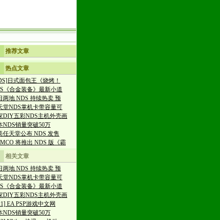
推荐文章
热点文章
NDS]日式面包王《烧烤！
DS《合金装备》最新小道
日两地 NDS 持续热卖 预
天堂NDS掌机卡带容量可
家DIY五彩NDS主机外壳画
本NDS销量突破50万
美任天堂公布 NDS 发售
MCO 将推出 NDS 版《霸
相关文章
日两地 NDS 持续热卖 预
天堂NDS掌机卡带容量可
DS《合金装备》最新小道
家DIY五彩NDS主机外壳画
/21] EA PSP游戏中文网
本NDS销量突破50万