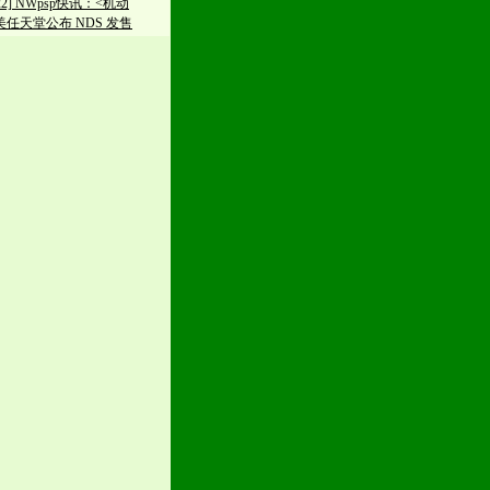
/22] NWpsp快讯：<机动
美任天堂公布 NDS 发售