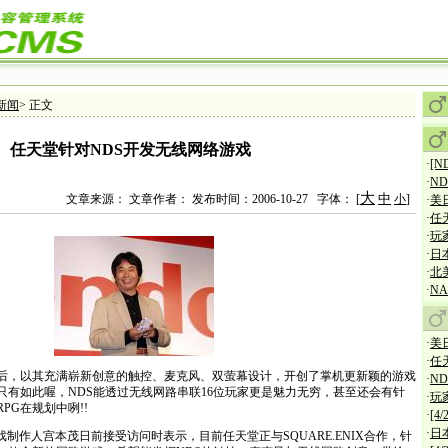
新闻
> 正文
任天堂针对NDS开发无线网络游戏
·
[
·
N
大
中
文章来源： 文章作者： 发布时间：2006-10-27 字体： [
小
]
·
美
·
任
·
玩
·
日
·
北
·
NA
·
美
·
任
，以其充满崭新创意的触控、麦克风、双萤幕设计，开创了掌机更新颖的游戏
·
N
只有如此喔，NDS能透过无线网路串联16位玩家更是魅力无穷，甚至还会有针
·
玩
PG在规划中咧!!
·
[4
·
日
人宫本茂日前接受访问时表示，目前任天堂正与SQUARE.ENIX合作，针