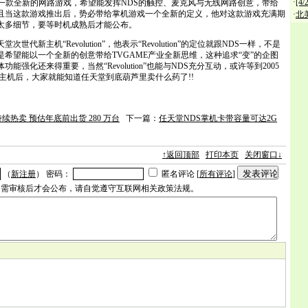
·
[4
计一款全新的网路游戏，希望能发挥NDS的触控、麦克风与无线网路创意，带给
且当这款游戏推出后，势必带给掌机游戏一个全新的定义，他对这款游戏充满期
·
北
太多细节，要等时机成熟后才能公布。
新主机“Revolution”，他表示“Revolution”的定位就跟NDS一样，不是
希望能以一个全新的创意带给TVGAME产业全新思维，这种追求“变”的企图
强化还来得重要，当然“Revolution”也能与NDS充分互动，或许等到2005
tion”主机后，大家就能知道任天堂到底葫芦里卖什么药了!!
持续热卖 预估年底前出货 280 万台
下一篇：
任天堂NDS掌机卡带容量可达2G
↑返回顶部
打印本页
关闭窗口↓
（
新注册
） 密码：
匿名评论 [
所有评论
]
字，需审核后才会公布，请自觉遵守互联网相关政策法规。