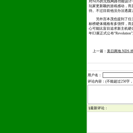
对NDS的无线网路功能设
玩家更新颖的游戏感动，而
待。不过目前他没办法透露
另外宫本茂也提到了任天堂次世代
标榜硬体规格有多强悍，而是
心可能比盲目追求新主机硬体功能
年E3展正式公布“Revolu
上一篇：
美日两地 NDS 
用户名：
评论内容：(不能超过250
§最新评论：