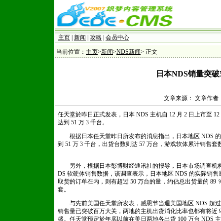
主页
|
新闻
|
攻略
|
会员中心
当前位置：
主页
>
新闻
>
NDS新闻
> 正文
日本NDS销量突破
文章来源： 文章作者： 发
任天堂於昨日正式发表，日本 NDS 主机自 12 月 2 日上市至 12
达到 51 万 3 千台。
根据日本任天堂昨日所发布的消息指出，日本地区 NDS 的销售
到 51 万 3 千台，出货台数则达 57 万台，游戏软体累计销售套
s.com
另外，根据日本彭博财经通讯社的报导，日本市场调查机构 Medi
DS 软硬体销售数据，该调查表示，日本地区 NDS 的实际销售量约
取货的订单在内，则有超过 50 万台的量，约佔总出货量的 89 ％ 
套。
织梦好，好织梦
与先前美国任天堂所发表，感恩节当週美国地区 NDS 超过 5
销售量已突破百万大关，两地的主机出货消化比率也都有将近 9 
盛。任天堂预定於年底以前在美日两地各出货 100 万台 NDS 主