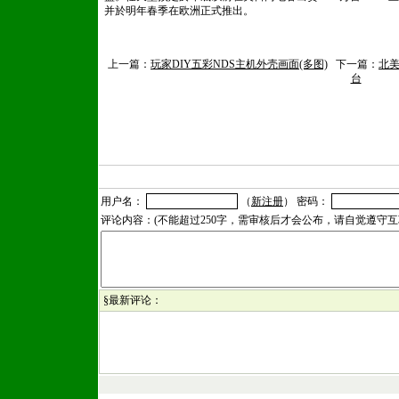
并於明年春季在欧洲正式推出。
上一篇：
玩家DIY五彩NDS主机外壳画面(多图)
下一篇：
北美
台
用户名：
（
新注册
） 密码：
评论内容：(不能超过250字，需审核后才会公布，请自觉遵守
§最新评论：